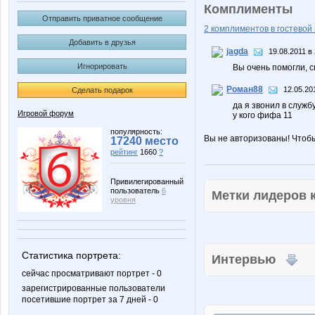
Комплименты
Отправить приватное сообщение
2 комплиментов в гостевой 
Добавить в друзья
jagda
19.08.2011 в
Игнорировать
Вы очень помогли, с
Роман88
12.05.20
Сделать подарок
да я звонил в служб
Игровой форум
у кого фифа 11
популярность:
Вы не авторизованы! Чтоб
17240 место
рейтинг
1660
?
Привилегированный
пользователь
6
Метки лидеров
уровня
Статистика портрета:
Интервью
сейчас просматривают портрет - 0
зарегистрированные пользователи
посетившие портрет за 7 дней - 0