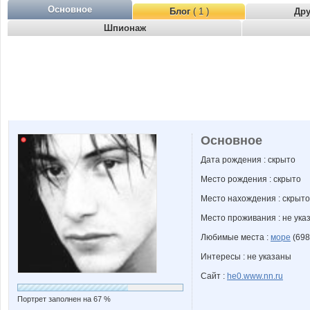
Основное
Блог
( 1 )
Др
Шпионаж
Основное
Дата рождения : скрыто
Место рождения : скрыто
Место нахождения : скрыто
Место проживания : не ука
Любимые места :
море
(698
Интересы : не указаны
Сайт :
he0.www.nn.ru
Портрет заполнен на 67 %