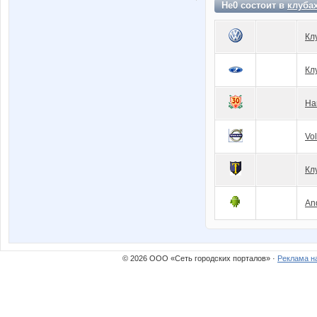
He0 состоит в
клуба
Кл
Кл
На
Vo
Кл
An
© 2026 ООО «Сеть городских порталов» ·
Реклама н